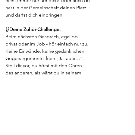
nicht immer nur um dich! Aber auch du 
hast in der Gemeinschaft deinen Platz 
und darfst dich einbringen.
👂
Deine Zuhör-Challenge:
Beim nächsten Gespräch, egal ob 
privat oder im Job - hör einfach nur zu.
Keine Einwände, keine gedanklichen 
Gegenargumente, kein „Ja, aber…“. 
Stell dir vor, du hörst mit den Ohren 
des anderen, als wärst du in seinem 
Kopf. Erst wenn die Person fertig ist, 
überlege dir, was du sagen möchtest.
Du wirst überrascht sein, wie sich das 
Gespräch verändert und wie sich dein 
Gegenüber fühlt.
Zuhören ist eine Kunst. Es kostet dich 
nichts ausser etwas Geduld. 😅