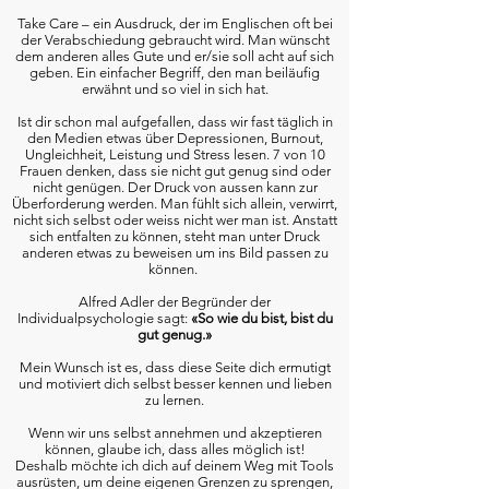
Take Care – ein Ausdruck, der im Englischen oft bei
der Verabschiedung gebraucht wird. Man wünscht
dem anderen alles Gute und er/sie soll acht auf sich
geben. Ein einfacher Begriff, den man beiläufig
erwähnt und so viel in sich hat.
Ist dir schon mal aufgefallen, dass wir fast täglich in
den Medien etwas über Depressionen, Burnout,
Ungleichheit, Leistung und Stress lesen. 7 von 10
Frauen denken, dass sie nicht gut genug sind oder
nicht genügen. Der Druck von aussen kann zur
Überforderung werden. Man fühlt sich allein, verwirrt,
nicht sich selbst oder weiss nicht wer man ist. Anstatt
sich entfalten zu können, steht man unter Druck
anderen etwas zu beweisen um ins Bild passen zu
können.
Alfred Adler der Begründer der
Individualpsychologie sagt:
«So wie du bist, bist du
gut genug.»
Mein Wunsch ist es, dass diese Seite dich ermutigt
und motiviert dich selbst besser kennen und lieben
zu lernen.
Wenn wir uns selbst annehmen und akzeptieren
können, glaube ich, dass alles möglich ist!
Deshalb möchte ich dich auf deinem Weg mit Tools
ausrüsten, um deine eigenen Grenzen zu sprengen,