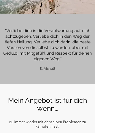
“Verliebe dich in die Verantwortung auf dich
achtzugeben. Verliebe dich in den Weg der
tiefen Heilung. Verliebe dich darin, die beste
Version von dir selbst zu werden, aber mit
Geduld, mit Mitgefühl und Respekt für deinen
eigenen Weg.“
S. Mcnutt
Mein Angebot ist für dich
wenn...
du immer wieder mit denselben Problemen zu
kämpfen hast.